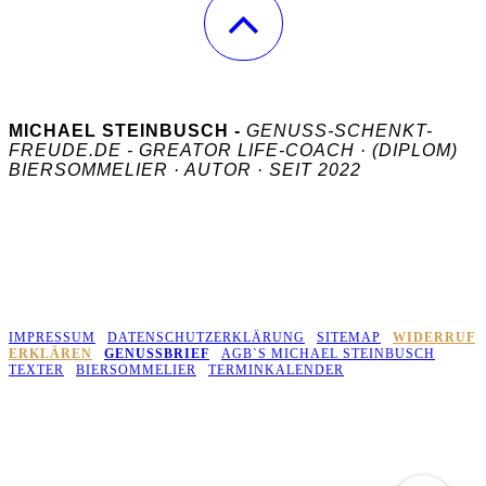
MICHAEL STEINBUSCH -
GENUSS-SCHENKT-
FREUDE.DE - GREATOR LIFE-COACH · (DIPLOM)
BIERSOMMELIER · AUTOR · SEIT 2022
COPYRIGHT 2026 © MICHAEL STEINBUSCH
- ALLE
RECHTE VORBEHALTEN.
JÜLICHER STR. 36, 52531 ÜBACH-PALENBERG - BÜRO, KEIN
KUNDENEMPFANG - REGION HEINSBERG, AACHEN, DÜREN
UND
UMGEBUNG. ONLINE IN DER DACH REGION.
IMPRESSUM
|
DATENSCHUTZERKLÄRUNG
|
SITEMAP
|
WIDERRUF
ERKLÄREN
|
GENUSSBRIEF
|
AGB`S MICHAEL STEINBUSCH
|
TEXTER
|
BIERSOMMELIER
|
TERMINKALENDER