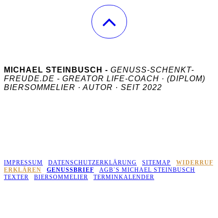
MICHAEL STEINBUSCH -
GENUSS-SCHENKT-
FREUDE.DE - GREATOR LIFE-COACH · (DIPLOM)
BIERSOMMELIER · AUTOR · SEIT 2022
COPYRIGHT 2026 © MICHAEL STEINBUSCH
- ALLE
RECHTE VORBEHALTEN.
JÜLICHER STR. 36, 52531 ÜBACH-PALENBERG - BÜRO, KEIN
KUNDENEMPFANG - REGION HEINSBERG, AACHEN, DÜREN
UND
UMGEBUNG. ONLINE IN DER DACH REGION.
IMPRESSUM
|
DATENSCHUTZERKLÄRUNG
|
SITEMAP
|
WIDERRUF
ERKLÄREN
|
GENUSSBRIEF
|
AGB`S MICHAEL STEINBUSCH
|
TEXTER
|
BIERSOMMELIER
|
TERMINKALENDER