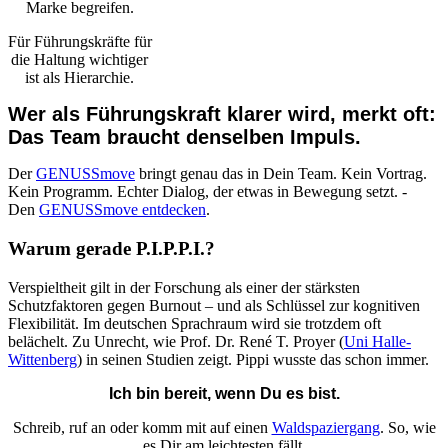
Marke begreifen.
Für Führungskräfte für
die Haltung wichtiger
ist als Hierarchie.
Wer als Führungskraft klarer wird, merkt oft:
Das Team braucht denselben Impuls.
Der
GENUSSmove
bringt genau das in Dein Team. Kein Vortrag.
Kein Programm. Echter Dialog, der etwas in Bewegung setzt. -
Den
GENUSSmove entdecken
.
Warum gerade P.I.P.P.I.?
Verspieltheit gilt in der Forschung als einer der stärksten
Schutzfaktoren gegen Burnout – und als Schlüssel zur kognitiven
Flexibilität. Im deutschen Sprachraum wird sie trotzdem oft
belächelt. Zu Unrecht, wie Prof. Dr. René T. Proyer (
Uni Halle-
Wittenberg
) in seinen Studien zeigt. Pippi wusste das schon immer.
Ich bin bereit, wenn Du es bist.
Schreib, ruf an oder komm mit auf einen
Waldspaziergang
. So, wie
es Dir am leichtesten fällt.