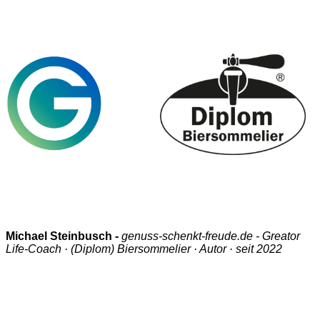
Michael Steinbusch -
genuss-schenkt-freude.de - Greator
Life-Coach · (Diplom) Biersommelier · Autor · seit 2022
Copyright 2026 © Michael Steinbusch
- Alle Rechte vorbehalten.
Jülicher Str. 36, 52531 Übach-Palenberg - Büro, kein Kundenempfang - Region
Heinsberg, Aachen, Düren
und Umgebung. Online in der DACH Region.